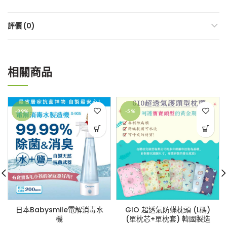
評價 (0)
相關商品
-39%
-5%
日本Babysmile電解消毒水
GIO 超透氣防蟎枕頭 (L碼)
機
(單枕芯+單枕套) 韓國製造