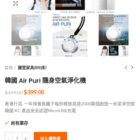
Click to enlarge
首頁
寢室家具(BB床）
韓國 Air Puri 隨身空氣淨化機
$
399.00
$
499.00
香港行貨, 一年保養負離子每秒釋放高達2000萬個創造一米潔淨空間
韓國 KC 產品安全認證MicroUSB充電
尚有庫存
加入購物車