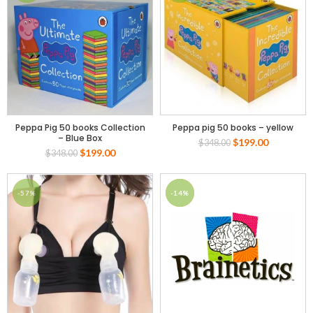
Peppa Pig 50 books Collection
Peppa pig 50 books – yellow
– Blue Box
$
199.00
$
348.00
$
199.00
$
348.00
-57%
-14%