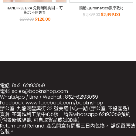
HANDFREE BRA 免提哺乳胸圍 – 可
腦動力Brainetics數學教材
配合不同奶泵
$
2,499.00
$
2,899.00
$
128.00
$
299.00
電話: 852-62193059
電郵: sales@booknshop.com
WhatsApp / Line / Wechat : 852-62193059
Facebook: www.facebook.com/booknshop
辦公室: 九龍灣臨興街 32 號美羅中心一期 (辦公室, 不設產品)
貨倉: 荃灣匯利工業中心5樓 - 請先whatsapp 62193059預約
(愉景新城隔離, 可自取貨品或試BB車)
Return and Refund: 產品開盒有問題三日內包換， 請保留原裝
包裝。