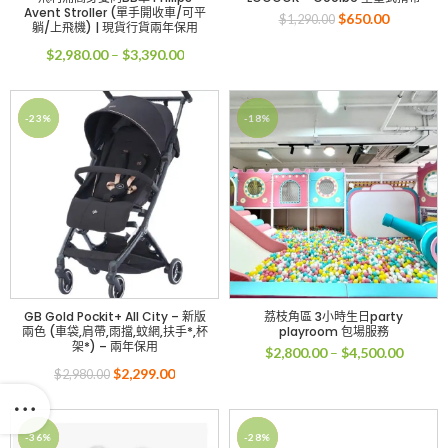
Avent Stroller (單手開收車/可平
$
650.00
$
1,290.00
躺/上飛機) | 現貨行貨兩年保用
$
2,980.00
–
$
3,390.00
-23%
-18%
GB Gold Pockit+ All City – 新版
荔枝角區 3小時生日party
兩色 (車袋,肩帶,雨擋,蚊網,扶手*,杯
playroom 包場服務
架*) – 兩年保用
$
2,800.00
–
$
4,500.00
$
2,299.00
$
2,980.00
-36%
-28%