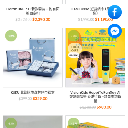
Caraz LINE 7+1 新款套裝 – 附有面
CAM Lusso 遊戲網床 (意大利製
板固定扣
造)
$
2,390.00
$
1,190.00
$
3,528.00
$
1,990.00
-18%
-38%
SOLD
OUT
KUKU 北歐迷境森林包巾禮盒
VisionKids HappiToRanSay AI
智能翻譯筆 香港行貨 -請先查詢貨
$
329.00
$
399.00
量
$
980.00
$
1,588.00
-43%
-43%