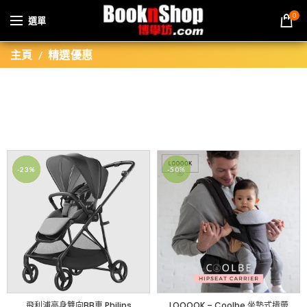
0
選單
主頁
精選優惠
-23%
-50%
飛利浦高身雙向BB車 Philips
LOOOOK – Coolbe 坐墊式揹帶