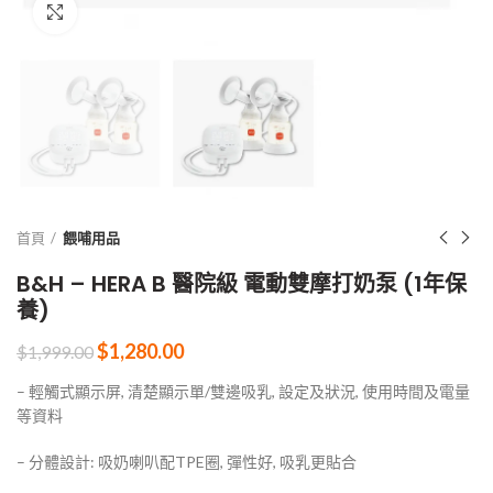
Click to enlarge
首頁
餵哺用品
B&H – HERA B 醫院級 電動雙摩打奶泵 (1年保
養)
$
1,280.00
$
1,999.00
– 輕觸式顯示屏, 清楚顯示單/雙邊吸乳, 設定及狀況, 使用時間及電量
等資料
– 分體設計: 吸奶喇叭配TPE圈, 彈性好, 吸乳更貼合