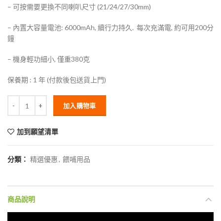
– 可按需要更換不同喇叭尺寸 (21/24/27/30mm)
– 內置大容量電池: 6000mAh, 續行力持久. 每次充滿電, 約可用200分
鐘
– 機身輕功細小, 僅重380克
保養期 : 1 年 (付款後包送貨上門)
加入購物車
加到願望清單
分類：
精選優惠
,
餵哺用品
商品說明