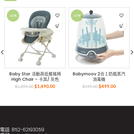
-22%
-17%
Baby Star 活動高低餐搖椅
Babymoov 2合１奶瓶蒸汽
High Chair – 卡其/ 灰色
消毒機
$
1,490.00
$
499.00
$
1,899.00
$
599.00
電話: 852-62193059