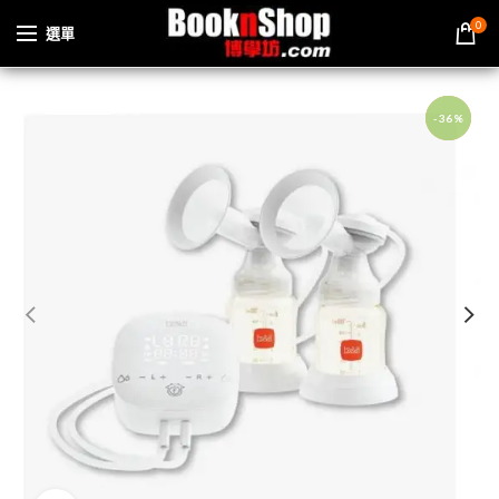
0
選單
-36%