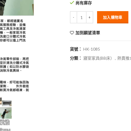
尚有庫存
加入購物車
加到願望清單
貨號：
HK-1085
分類：
寢室家具(BB床）
,
熱賣推