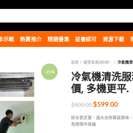
本示範
熱賣推介
精選優惠
証書認可
資源下載
首頁
寢室家具(BB床）
冷氣機清洗
-25%
冷氣機清洗服務 
價, 多機更平.
$
599.00
$
800.00
排水管淤塞、漏水去除霉菌異味、
為現場作保護