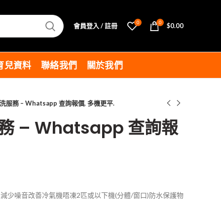
0
0
會員登入 / 註冊
$
0.00
育兒資料
聯絡我們
關於我們
服務 – Whatsapp 查詢報價, 多機更平.
– Whatsapp 查詢報
減少噪音改善冷氣機唔凍2匹或以下機(分體/窗口)防水保護物