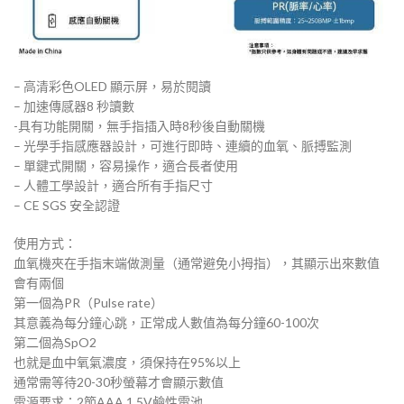
– 高清彩色OLED 顯示屏，易於閱讀
– 加速傳感器8 秒讀數
-具有功能開關，無手指插入時8秒後自動關機
– 光學手指感應器設計，可進行即時、連續的血氧、脈搏監測
– 單鍵式開關，容易操作，適合長者使用
– 人體工學設計，適合所有手指尺寸
– CE SGS 安全認證
使用方式：
血氧機夾在手指末端做測量（通常避免小拇指），其顯示出來數值
會有兩個
第一個為PR（Pulse rate）
其意義為每分鐘心跳，正常成人數值為每分鐘60-100次
第二個為SpO2
也就是血中氧氣濃度，須保持在95%以上
通常需等待20-30秒螢幕才會顯示數值
電源要求：2節AAA 1.5V鹼性電池