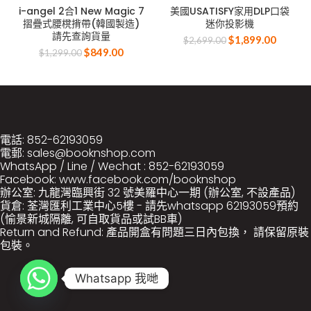
i-angel 2合1 New Magic 7
美國USATISFY家用DLP口袋
摺疊式腰櫈揹帶(韓國製造)
迷你投影機
請先查詢貨量
$
1,899.00
$
2,699.00
$
849.00
$
1,299.00
電話: 852-62193059
電郵: sales@booknshop.com
WhatsApp / Line / Wechat : 852-62193059
Facebook: www.facebook.com/booknshop
辦公室: 九龍灣臨興街 32 號美羅中心一期 (辦公室, 不設產品)
貨倉: 荃灣匯利工業中心5樓 - 請先whatsapp 62193059預約
(愉景新城隔離, 可自取貨品或試BB車)
Return and Refund: 產品開盒有問題三日內包換， 請保留原裝
包裝。
Whatsapp 我哋